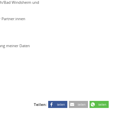
sch/Bad Windsheim und
 Partner:innen
tung meiner Daten
Teilen:
teilen
teilen
teilen