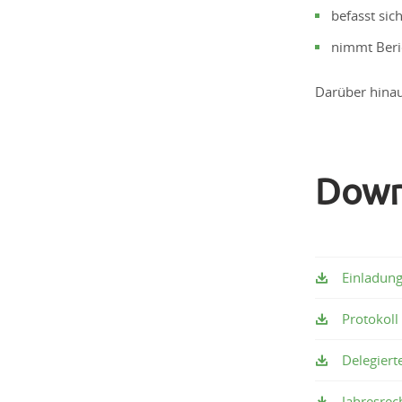
befasst sic
nimmt Beric
Darüber hinau
Down
Einladun
Protokol
Delegiert
Jahresre