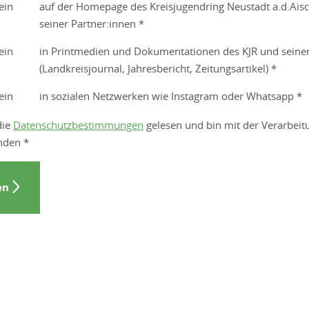
ein
auf der Homepage des Kreisjugendring Neustadt a.d.Ai
seiner Partner:innen *
ein
in Printmedien und Dokumentationen des KJR und seiner
(Landkreisjournal, Jahresbericht, Zeitungsartikel) *
ein
in sozialen Netzwerken wie Instagram oder Whatsapp *
die
Datenschutzbestimmungen
gelesen und bin mit der Verarbei
nden *
en