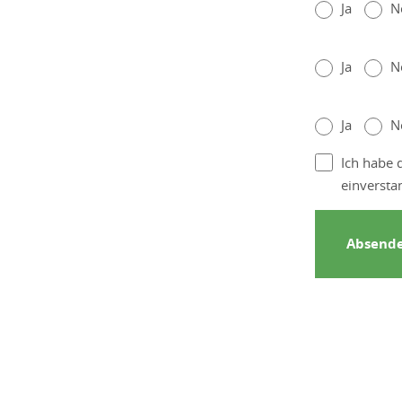
Ja
N
Ja
N
Ja
N
Ich habe 
einversta
Absend