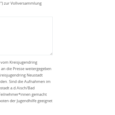
") zur Vollversammlung
e vom Kreisjugendring
 an die Presse weitergegeben
Kreisjugendring Neustadt
erden. Sind die Aufnahmen im
ustadt a.d.Aisch/Bad
n Teilnehmer*innen gemacht
en der Jugendhilfe geeignet